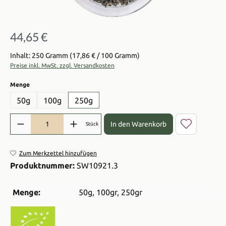
44,65 €
Regulärer Preis:
Inhalt: 250 Gramm
(17,86 € / 100 Gramm)
Preise inkl. MwSt. zzgl. Versandkosten
auswählen
Menge
50g
100g
250g
Produkt Anzahl: Gib den gewünschten Wert ein oder benutze die Sch
In den Warenkorb
Stück
Zum Merkzettel hinzufügen
Produktnummer:
SW10921.3
Menge:
50g
, 100gr
, 250gr