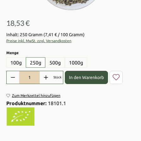
18,53 €
Regulärer Preis:
Inhalt: 250 Gramm
(7,41 € / 100 Gramm)
Preise inkl. MwSt. zzgl. Versandkosten
auswählen
Menge
100g
250g
500g
1000g
Produkt Anzahl: Gib den gewünschten Wert ein oder benutze die Sch
In den Warenkorb
Stück
Zum Merkzettel hinzufügen
Produktnummer:
18101.1