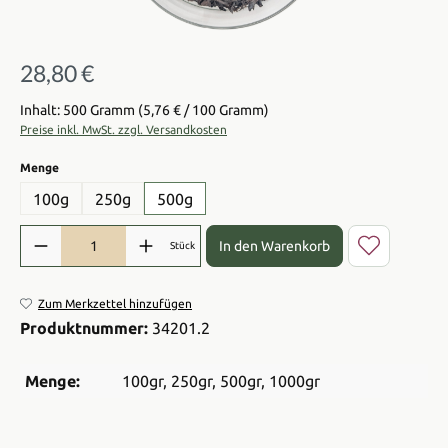
28,80 €
Regulärer Preis:
Inhalt: 500 Gramm
(5,76 € / 100 Gramm)
Preise inkl. MwSt. zzgl. Versandkosten
auswählen
Menge
100g
250g
500g
Produkt Anzahl: Gib den gewünschten Wert ein oder benutze die Sch
In den Warenkorb
Stück
Zum Merkzettel hinzufügen
Produktnummer:
34201.2
Menge:
100gr
, 250gr
, 500gr
, 1000gr