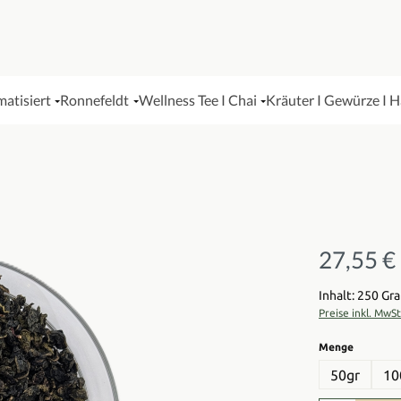
matisiert
Ronnefeldt
Wellness Tee I Chai
Kräuter I Gewürze I 
27,55 €
Regulärer Pre
Inhalt: 250 G
Preise inkl. MwS
auswähl
Menge
50gr
10