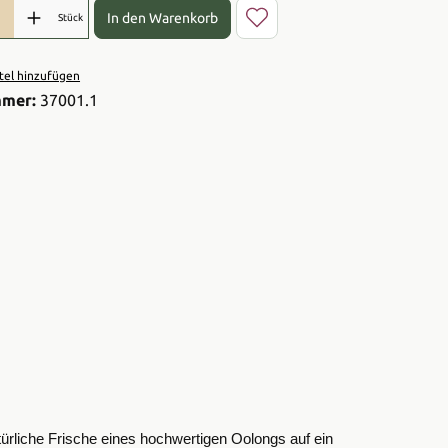
l: Gib den gewünschten Wert ein oder benutze die Schaltflächen 
In den Warenkorb
Stück
el hinzufügen
mmer:
37001.1
türliche Frische eines hochwertigen Oolongs auf ein