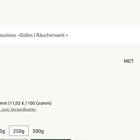
Haustees
Süßes I Räucherwerk
MET
is:
ramm
(11,02 € / 100 Gramm)
t. zzgl. Versandkosten
en
0g
250g
500g