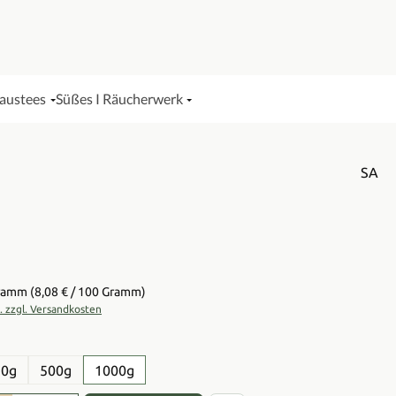
Haustees
Süßes I Räucherwerk
SA
is:
Gramm
(8,08 € / 100 Gramm)
t. zzgl. Versandkosten
en
50g
500g
1000g