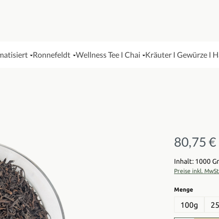
matisiert
Ronnefeldt
Wellness Tee I Chai
Kräuter I Gewürze I 
80,75 €
Regulärer Pre
Inhalt: 1000 
Preise inkl. MwS
auswähl
Menge
100g
2