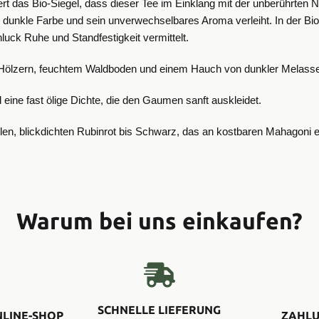
iert das Bio-Siegel, dass dieser Tee im Einklang mit der unberührten N
 dunkle Farbe und sein unverwechselbares Aroma verleiht. In der Bio-
hluck Ruhe und Standfestigkeit vermittelt.
Hölzern, feuchtem Waldboden und einem Hauch von dunkler Melasse – 
eine fast ölige Dichte, die den Gaumen sanft auskleidet.
len, blickdichten Rubinrot bis Schwarz, das an kostbaren Mahagoni er
Warum bei uns einkaufen?
SCHNELLE LIEFERUNG
NLINE-SHOP
ZAHLU