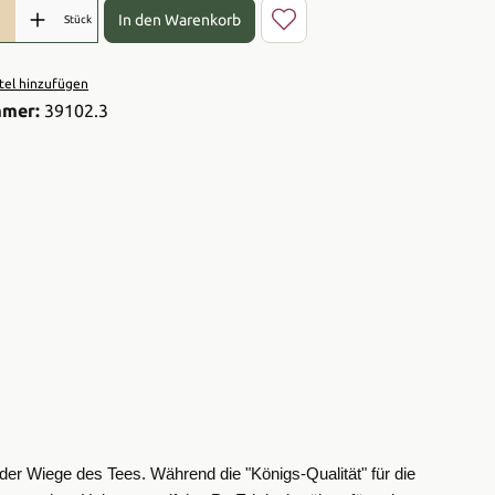
l: Gib den gewünschten Wert ein oder benutze die Schaltflächen 
In den Warenkorb
Stück
el hinzufügen
mmer:
39102.3
der Wiege des Tees. Während die "Königs-Qualität" für die