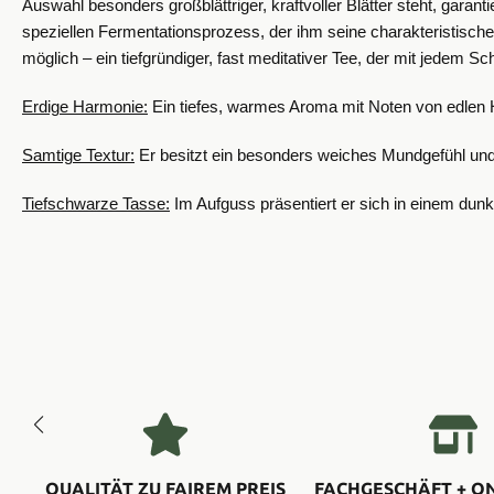
Auswahl besonders großblättriger, kraftvoller Blätter steht, garant
speziellen Fermentationsprozess, der ihm seine charakteristische
möglich – ein tiefgründiger, fast meditativer Tee, der mit jedem Sc
​Erdige Harmonie:
Ein tiefes, warmes Aroma mit Noten von edlen 
​Samtige Textur:
Er besitzt ein besonders weiches Mundgefühl und 
​Tiefschwarze Tasse:
Im Aufguss präsentiert er sich in einem dunk
QUALITÄT ZU FAIREM PREIS
FACHGESCHÄFT + O