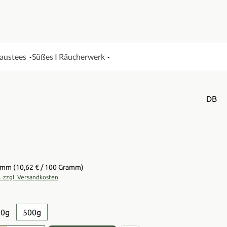
Haustees
Süßes I Räucherwerk
DB
is:
ramm
(10,62 € / 100 Gramm)
t. zzgl. Versandkosten
en
50g
500g