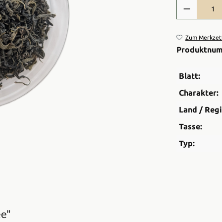
Produkt Anzah
Zum Merkzett
Produktnu
Blatt:
Charakter:
Land / Regi
Tasse:
Typ:
ee"