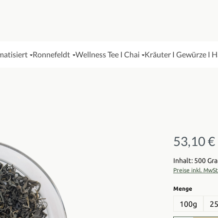
matisiert
Ronnefeldt
Wellness Tee I Chai
Kräuter I Gewürze I 
53,10 €
Regulärer Pre
Inhalt: 500 G
Preise inkl. MwS
auswähl
Menge
100g
2