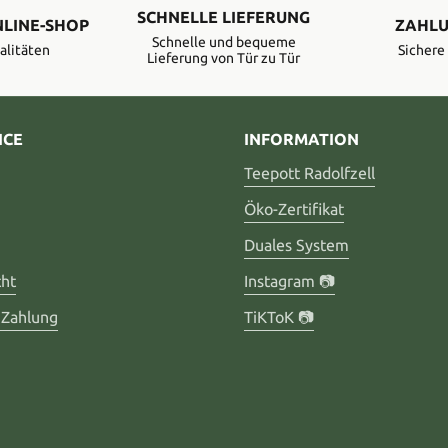
SCHNELLE LIEFERUNG
NLINE-SHOP
ZAHLU
Schnelle und bequeme
alitäten
Sicher
Lieferung von Tür zu Tür
ICE
INFORMATION
Teepott Radolfzell
Öko-Zertifikat
Duales System
cht
Instagram 📷
 Zahlung
TiKToK 📷