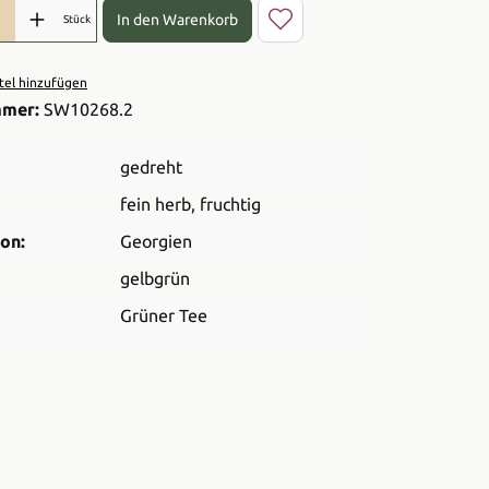
l: Gib den gewünschten Wert ein oder benutze die Schaltflächen 
In den Warenkorb
Stück
el hinzufügen
mmer:
SW10268.2
gedreht
fein herb
, fruchtig
on:
Georgien
gelbgrün
Grüner Tee