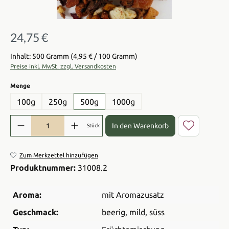
24,75 €
Regulärer Preis:
Inhalt: 500 Gramm
(4,95 € / 100 Gramm)
Preise inkl. MwSt. zzgl. Versandkosten
auswählen
Menge
100g
250g
500g
1000g
Produkt Anzahl: Gib den gewünschten Wert ein oder benutze die Sch
In den Warenkorb
Stück
Zum Merkzettel hinzufügen
Produktnummer:
31008.2
Aroma:
mit Aromazusatz
Geschmack:
beerig
, mild
, süss