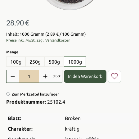
28,90 €
Regulärer Preis:
Inhalt: 1000 Gramm
(2,89 € / 100 Gramm)
Preise inkl. MwSt. zzgl. Versandkosten
auswählen
Menge
100g
250g
500g
1000g
Produkt Anzahl: Gib den gewünschten Wert ein oder benutze die Sch
In den Warenkorb
Stück
Zum Merkzettel hinzufügen
Produktnummer:
25102.4
Blatt:
Broken
Charakter:
kräftig