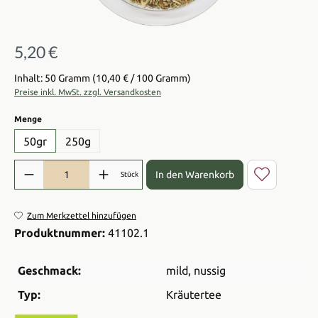
5,20 €
Regulärer Preis:
Inhalt: 50 Gramm
(10,40 € / 100 Gramm)
Preise inkl. MwSt. zzgl. Versandkosten
auswählen
Menge
50gr
250g
Produkt Anzahl: Gib den gewünschten Wert ein oder benutze die Sch
In den Warenkorb
Stück
Zum Merkzettel hinzufügen
Produktnummer:
41102.1
Geschmack:
mild
, nussig
Typ:
Kräutertee