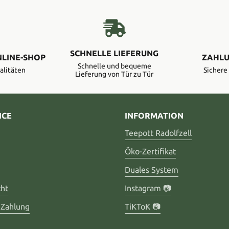
SCHNELLE LIEFERUNG
NLINE-SHOP
ZAHLU
Schnelle und bequeme
alitäten
Sicher
Lieferung von Tür zu Tür
ICE
INFORMATION
Teepott Radolfzell
Öko-Zertifikat
Duales System
cht
Instagram 📷
 Zahlung
TiKToK 📷