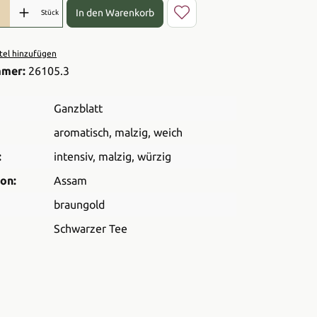
l: Gib den gewünschten Wert ein oder benutze die Schaltflächen 
In den Warenkorb
Stück
el hinzufügen
mmer:
26105.3
Ganzblatt
aromatisch
, malzig
, weich
:
intensiv
, malzig
, würzig
on:
Assam
braungold
Schwarzer Tee