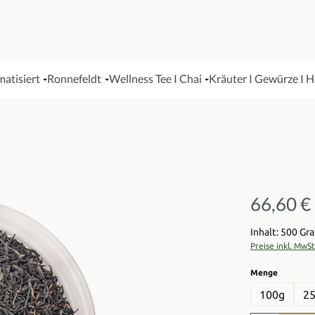
matisiert
Ronnefeldt
Wellness Tee I Chai
Kräuter I Gewürze I 
66,60 €
Regulärer Pre
Inhalt: 500 G
Preise inkl. MwS
auswähl
Menge
100g
2