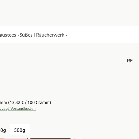
Haustees
Süßes I Räucherwerk
RF
is:
ramm
(13,32 € / 100 Gramm)
t. zzgl. Versandkosten
en
50g
500g