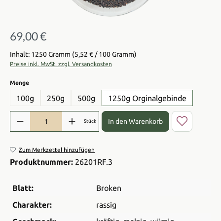
69,00 €
Regulärer Preis:
Inhalt: 1250 Gramm
(5,52 € / 100 Gramm)
Preise inkl. MwSt. zzgl. Versandkosten
auswählen
Menge
100g
250g
500g
1250g Orginalgebinde
Produkt Anzahl: Gib den gewünschten Wert ein oder benutze die Sch
In den Warenkorb
Stück
Zum Merkzettel hinzufügen
Produktnummer:
26201RF.3
Blatt:
Broken
Charakter:
rassig